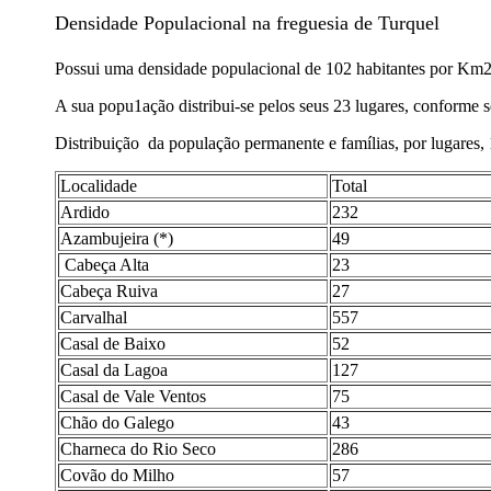
Densidade Populacional na freguesia de Turquel
Possui uma densidade populacional de 102 habitantes por Km
A sua popu1ação distribui-se pelos seus 23 lugares, conforme 
Distribuição
da população permanente e famílias, por lugares,
Localidade
Total
Ardido
232
Azambujeira (*)
49
Cabeça Alta
23
Cabeça Ruiva
27
Carvalhal
557
Casal de Baixo
52
Casal da Lagoa
127
Casal de Vale Ventos
75
Chão do Galego
43
Charneca do Rio Seco
286
Covão do Milho
57