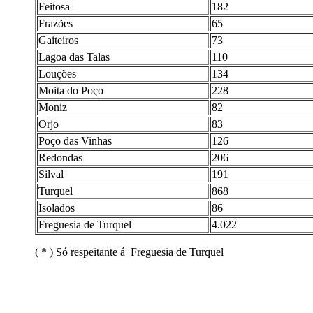
Feitosa
182
Frazões
65
Gaiteiros
73
Lagoa das Talas
110
Louções
134
Moita do Poço
228
Moniz
82
Orjo
83
Poço das Vinhas
126
Redondas
206
Silval
191
Turquel
868
Isolados
86
Freguesia de Turquel
4.022
( * ) Só respeitante á
Freguesia de Turquel