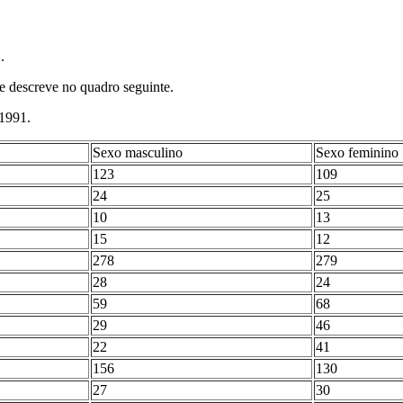
2.
se descreve no quadro seguinte.
 1991.
Sexo masculino
Sexo feminino
123
109
24
25
10
13
15
12
278
279
28
24
59
68
29
46
22
41
156
130
27
30