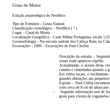
Gruta do Moniz
Estação arqueológica do Neolítico
Tipo de Estrutura – Gruta Natural
Classificação cronológica – Neolítico ( ? )
Lugar – Casal do Moniz
Localização Geográfica – Carta Militar Portuguesa, escala 1:2
Geomorfologia – Na encosta sudeste dos Cabeça Rala, no Calcár
Escavações –
1909 – Escavações de Paul Choffat
Descrição da estrada – Segundo
zonas onde apareceu espólio.
Actualmente, o acesso desta cav
caiadas e cimentadas quando a g
Em certos locais, o enchimento 
grandes alterações são pequenos c
Espolio –
Paul Chffat encontrou
com cerca de 8 cm de altura por
-
Segundo informação oral de Joa
gruta para viveiro de cogumelos.