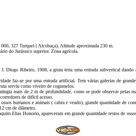
5 000, 327 Turquel ( Alcobaça), Altitude aproximada 230 m.
io do Jurássico superior. Zona agrícola.
 J. Diogo Ribeiro, 1908, a gruta teria uma entrada subvertical dand
idade faz-se por uma entrada artificial. Tem várias galerias de gran
ruta serviu como viveiro de cogumelos.
atingia mais de 2 m de profundidade, como se pode observar pelas mar
orredores de difícil acesso.
 ossos humanos e animais ( cabra e veado); grande quantidade de conc
 12 cm de diâmetro.
quim Elias Honorio, apareceram em grande quantidade restos de ossos,