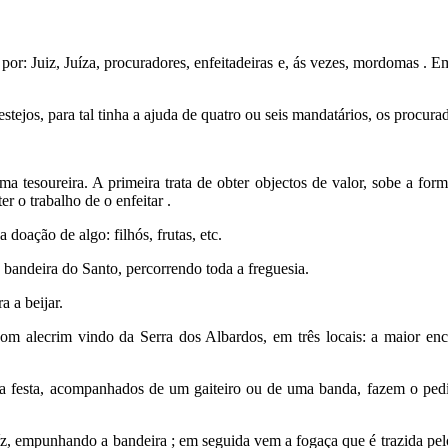
por: Juiz, Juíza, procuradores, enfeitadeiras e, ás vezes, mordomas . 
stejos, para tal tinha a ajuda de quatro ou seis mandatários, os procura
 tesoureira. A primeira trata de obter objectos de valor, sobe a for
r o trabalho de o enfeitar .
oação de algo: filhós, frutas, etc.
 bandeira do Santo, percorrendo toda a freguesia.
 a beijar.
com alecrim vindo da Serra dos Albardos, em três locais: a maior enc
 a festa, acompanhados de um gaiteiro ou de uma banda, fazem o pedi
uíz, empunhando a bandeira ; em seguida vem a fogaça que é trazida pelos