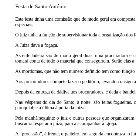
Festa de Santo António
Esta festa tinha uma comissão que de modo geral era composta 
especiais.
O juiz tinha a função de supervisionar toda a organização dos fe
A Juíza dava a fogaça.
As enfeitadeira são de modo geral duas: uma procuradora e uma
tomará conta de todo o material que conseguirem. Serão elas a te
As mordomas, que não tem numero definido tem como função a d
Aos procuradores compete fazer o peditório, levando consigo a
Depois da entrega da dádiva aos procuradores, é dada a bandeira
Nas vésperas do dia do Santo, à noite, são feitas fogueiras, 
paroquial; e a última à porta da juíza.
Pela manhã seguinte o juíz e outras pessoas que organizaram
buscar ou esperar a juíza, para a acompanhar à igreja.
A “procissão”, à frente, o gaiteiro, em seguida encontra-se o j